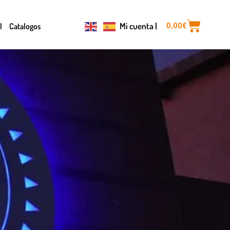
Mi cuenta |
l
Catalogos
0,00
€