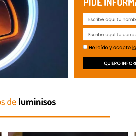
PIDE INFORM
He leído y acepto
l
QUIERO INFO
os de
luminisos